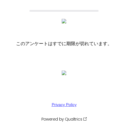
このアンケートはすでに期限が切れています。
©川上泰樹・伏瀬・講談社／転スラ製作委員会
©柴・伏瀬・講談社／転スラ日記製作委員会
©Bandai Namco Entertainment Inc.
©山田鐘人・アベツカサ／小学館／「葬送のフリーレン」製作委員
会
Privacy Policy
Powered by Qualtrics