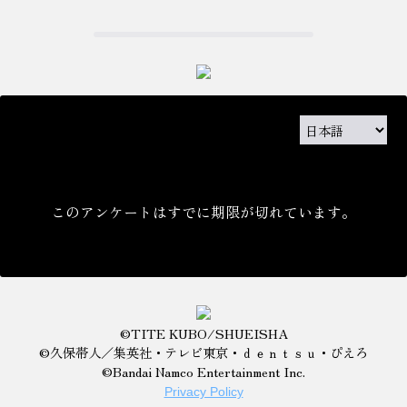
このアンケートはすでに期限が切れています。
©TITE KUBO/SHUEISHA
©久保帯人／集英社・テレビ東京・ｄｅｎｔｓｕ・ぴえろ
©Bandai Namco Entertainment Inc.
Privacy Policy